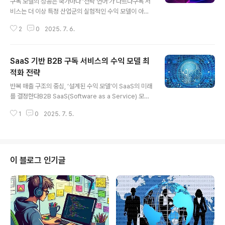
구독 모델의 성공은 국가마다 ‘전략 언어’가 다르다구독 서
비스는 더 이상 특정 산업군의 실험적인 수익 모델이 아니
다.이제는 콘텐츠, 소프트웨어, 식음료, 라이프스타일, 차
2
0
2025. 7. 6.
량, 뷰티 등 거의 모든 분야에서 구독 모델이 일상화되었다.
하지만 하나의 질문은 여전히 유효하다.왜 어떤 국가는 구
독 모델이 빠르게 정착하고, 어떤 국가는 정체되는가?이 질
SaaS 기반 B2B 구독 서비스의 수익 모델 최
문의 답은 단순한 기술력이나 마케팅 역량이 아니라,국가
별 소비자 심리, 문화적 특성, 산업 구조의 차이에서 찾을
적화 전략
글 내용
수 있다.실제로 동일한 구독 서비스를 미국, 일본, 유럽 시
반복 매출 구조의 중심, ‘설계된 수익 모델’이 SaaS의 미래
장에 동시에 출시했을 때,성공 요소와 고객 반응은 완전히
를 결정한다B2B SaaS(Software as a Service) 모델
다르게 나타난다.예를 들어 미국은 기능과 실용 중심의 고
은그 자체로 높은 수익 가능성을 지닌 사업 구조다.고객당
가 요금제에 거부감이 적은 반면,일본은 신뢰와 보장 중심
1
0
2025. 7. 5.
계약 단가가 높고,대체로 장기 계약을 바탕으로 수익이 반
의 무료 체험 기반 서비스에 더..
복되기 때문이다.그러나 SaaS 시장의 현실은 그리 단순하
지 않다.고객이 계약을 체결한다고 해서 매출이 자동으로
누적되는 것은 아니다.수익의 흐름은 결국 ‘고객의 서비스
지속 이용 여부’에 따라 좌우되며,그 이용 여부는 서비스의
이 블로그 인기글
품질보다는 과금 구조와 경험 설계의 정합성에 더 크게 영
향을 받는다. 특히 B2B 구독 모델에서는 기능이 아닌비즈
니스 가치에 기반한 설계된 가격 구조,업그레이드 유도 흐
름, 해지 방지 체계,반복 수익을 자연스럽게 증식시키는 전
략이 필수적..